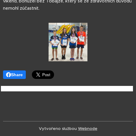
víkend, bohužel bez Tobajze, který se ze zdravotních důvodů
nemohl zúčastnit.
Share
Vytvořeno službou
Webnode