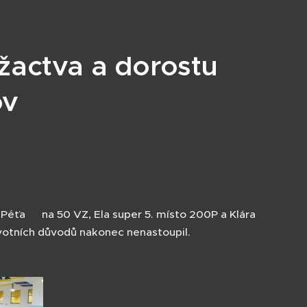
 žactva a dorostu
ov
éťa 🥉na 50 VZ, Ela super 5. místo 200P a Klára
avotních důvodů nakonec nenastoupil.