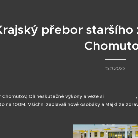
Krajský přebor staršího
Chomut
13.11.2022
r Chomutov, Olí neskutečné výkony a veze si 🥇🥈🥈🥉🥉, P
sto na 100M. Všichni zaplavali nové osobáky a Majkl ze zdr