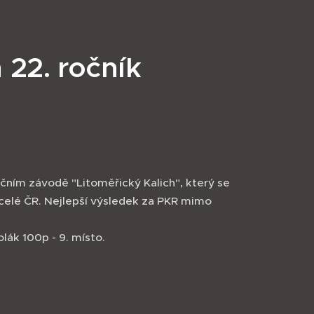
 22. ročník
čním závodě "Litoměřický Kalich", který se
 celé ČR. Nejlepší výsledek za PKR mimo
lák 100p - 9. místo.