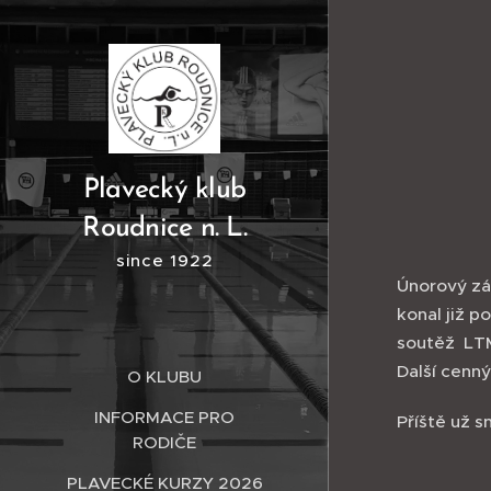
Plavecký klub
Roudnice n. L.
since 1922
Únorový zá
konal již 
soutěž LTM
Další cenný
O KLUBU
INFORMACE PRO
Příště už s
RODIČE
PLAVECKÉ KURZY 2026