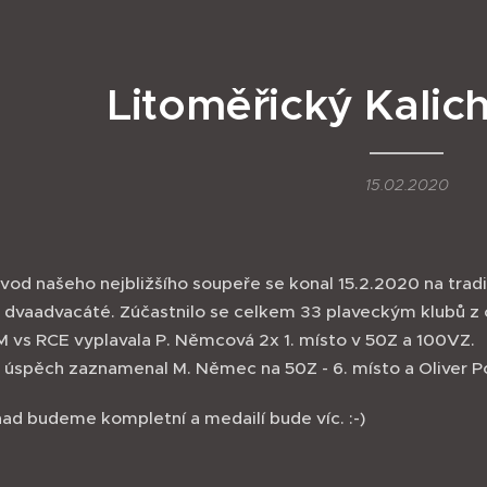
Litoměřický Kalich
15.02.2020
vod našeho nejbližšího soupeře se konal 15.2.2020 na tradi
po dvaadvacáté. Zúčastnilo se celkem 33 plaveckým klubů z
 vs RCE vyplavala P. Němcová 2x 1. místo v 50Z a 100VZ.
 úspěch zaznamenal M. Němec na 50Z - 6. místo a Oliver Po
nad budeme kompletní a medailí bude víc. :-)